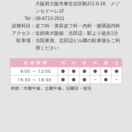
大阪府大阪市東住吉区駒川1-6-18 メゾ
13歳以上 3,850円/回 1回接種
ンセドーレ1F
65歳以上の大阪市民の方 自己負担1,500
円 1回接種
Tel：
06-6713-2011
診療科目：
皮フ科・美容皮フ科・内科・循環器内科
アクセス：
近鉄南大阪線「北田辺」駅より徒歩1分
新型コロナワクチン接種のご案内
2025.10.02
駐車場：
当院東側、北田辺ビル隣の駐車場をご利
10月1日より新型コロナワクチン接種を開始致しま
用ください
した。
当院では、ファイザー社のコミナティの接種を行
っております。
予約制となりますので、お電話あるいは直接来院
の上お問い合わせください。
費用：65歳以上の大阪市民の方 自己負担8,000円
上記以外の方 15,400円
ご希望の場合は、インフルエンザ予防接種と同日
の接種も可能です。
男性型脱毛症（AGA）の治療薬、価格改定のお