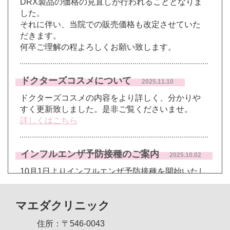
DRX製品の価格の見直しが行われることとなりま
した。
それに伴い、当院での販売価格も改定させていた
だきます。
何卒ご理解の程よろしくお願い致します。
ドクターズコスメについて
2025.11.10
ドクターズコスメの内容をより詳しく、分かりや
すく更新致しました。是非ご覧くださいませ。
詳しくはこちら
インフルエンザ予防接種のご案内
2025.10.02
10月1日よりインフルエンザ予防接種を開始いたし
ます。
予約制となりますので、お電話あるいは直接来院
マエダクリニック
の上お問い合わせください。
費用：6か月～3歳未満 1,980円/回 2回接種
住所：
〒546-0043
3歳～13歳 3,850円/回 2回接種