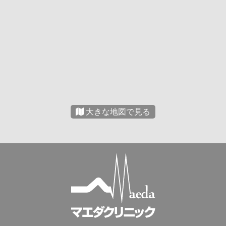
知らせ
2025.03.21
近年、男性型脱毛症（AGA）の治療薬・プロペシ
アの薬剤価格の上昇が続いており、現在の価格で
の処方が難しくなりました。
現在通院してくださっている方々には大変心苦し
いのですが、価格改定をさせていただきます。
それに伴い、AGA治療薬、フィナステイド・デュ
タステリドの取り扱いを開始致しました。
従来よりお求めやすい価格となっております。
引き続きよろしくお願い致します。
大きな地図で見る
当院からのお知らせ
2024.09.02
当院は、本年4月より、患者様のマスク着用は任意
とさせて頂いております。
マスクなしで受診して頂けますので、お気軽に来
院ください。
なお、医療機関ですので、体調が優れず受診され
る方もおられます。気になる方はマスク着用の上
来院ください。